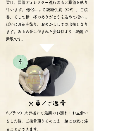
翌日、葬儀ディレクター進行のもと葬儀を執り
行います。僧侶による読経供養（OP）、ご焼
香、そして精一杯のありがとうを込めて棺いっ
ぱいにお花を飾り、おめかししての出棺となり
ます。沢山の愛に包まれた姿は何よりも綺麗で
素敵です。
火葬／ご返骨
Aプラン）火葬場にて最期のお別れ・お立会い
をした後、ご拾骨頂きそのまま一緒にお家に帰
ることができます。